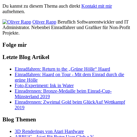
Du kannst zu diesem Thema auch direkt
Kontakt mit mir
aufnehmen.
Oliver Rapp
Beruflich Softwareentwickler und IT
Administrator. Nebenbei Einradfahrer und Grafiker für Non-Profit
Projekte.
Folge mir
Letzte Blog Artikel
Einradfahren: Return to the „Grüne Hölle“ Haard
Einradfahren: Haard on Tour - Mit dem Einrad durch die
grüne Hölle
Foto-Experiment: Ink in Water
Einradrennen: Bronze-Medaille beim Einrad-Cup-
Münsterland 2019
Einradrennen: Zweimal Gold beim GlückAuf Wettkampf
2019
Blog Themen
3D Renderings von Atari Hardware
ABBUC - Atari Bit Byter User Club e.V.