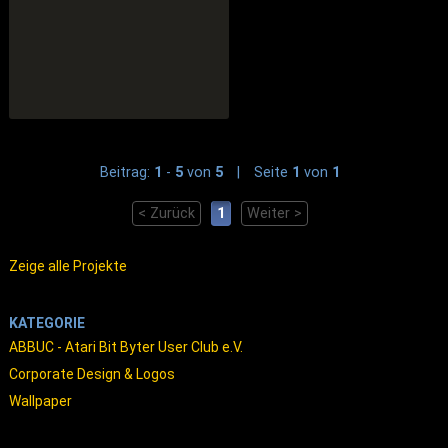
ABBUC Magazin #76
Beitrag:
1
-
5
von
5
|
Seite
1
von
1
< Zurück
1
Weiter >
Zeige alle Projekte
KATEGORIE
ABBUC - Atari Bit Byter User Club e.V.
Corporate Design & Logos
Wallpaper