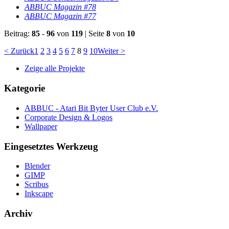
ABBUC Magazin #78
ABBUC Magazin #77
Beitrag:
85
-
96
von
119
|
Seite
8
von
10
< Zurück
1
2
3
4
5
6
7
8
9
10
Weiter >
Zeige alle Projekte
Kategorie
ABBUC - Atari Bit Byter User Club e.V.
Corporate Design & Logos
Wallpaper
Eingesetztes Werkzeug
Blender
GIMP
Scribus
Inkscape
Archiv