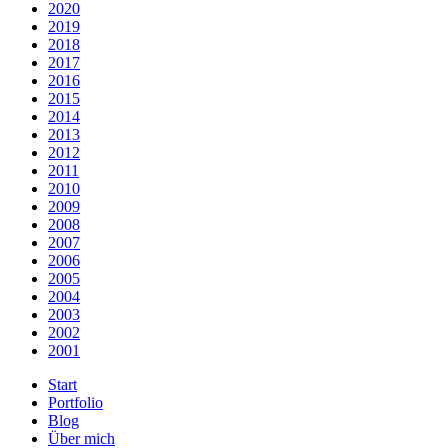
2020
2019
2018
2017
2016
2015
2014
2013
2012
2011
2010
2009
2008
2007
2006
2005
2004
2003
2002
2001
Start
Portfolio
Blog
Über mich