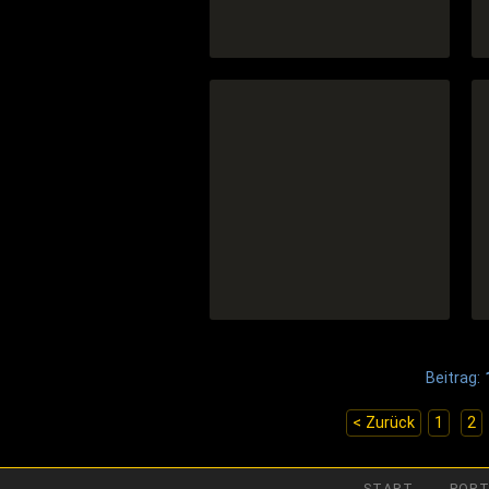
C64 Nostalgia
ABBUC Sondermagazin #30
Beitrag:
< Zurück
1
2
START
PORT