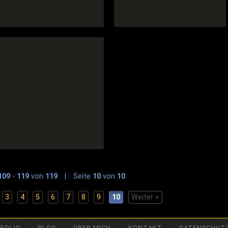
ABBUC Magazin #67
ABBUC Magazin #66
ABBUC Magazin #64
109
-
119
von
119
|
Seite
10
von
10
3
4
5
6
7
8
9
10
Weiter >
FOLIO
BLOG
ÜBER MICH
KONTAKT
DATENSCHUT