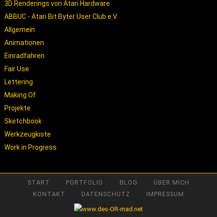
3D Renderings von Atari Hardware
ABBUC - Atari Bit Byter User Club e.V.
Allgemein
Animationen
Einradfahren
Fair Use
Lettering
Making Of
Projekte
Sketchbook
Werkzeugkiste
Work in Progress
START
PORTFOLIO
BLOG
ÜBER MICH
KONTAKT
DATENSCHUTZ
IMPRESSUM