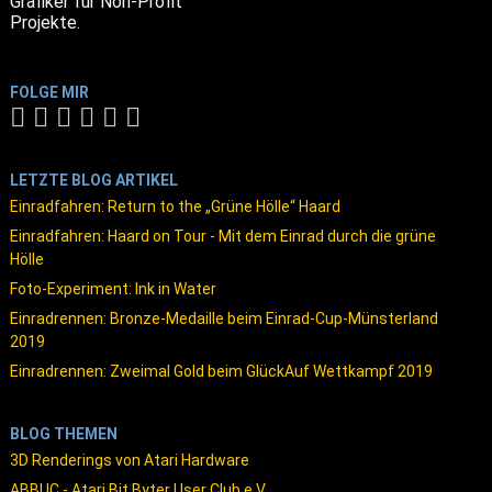
Grafiker für Non-Profit
Projekte.
FOLGE MIR
LETZTE BLOG ARTIKEL
Einradfahren: Return to the „Grüne Hölle“ Haard
Einradfahren: Haard on Tour - Mit dem Einrad durch die grüne
Hölle
Foto-Experiment: Ink in Water
Einradrennen: Bronze-Medaille beim Einrad-Cup-Münsterland
2019
Einradrennen: Zweimal Gold beim GlückAuf Wettkampf 2019
BLOG THEMEN
3D Renderings von Atari Hardware
ABBUC - Atari Bit Byter User Club e.V.