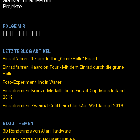
Grafiker für Non-Profit
Projekte.
FOLGE MIR
LETZTE BLOG ARTIKEL
Einradfahren: Return to the „Grüne Hölle“ Haard
Einradfahren: Haard on Tour - Mit dem Einrad durch die grüne
Hölle
Foto-Experiment: Ink in Water
Einradrennen: Bronze-Medaille beim Einrad-Cup-Münsterland
2019
Einradrennen: Zweimal Gold beim GlückAuf Wettkampf 2019
BLOG THEMEN
3D Renderings von Atari Hardware
ABBUC - Atari Bit Byter User Club e.V.