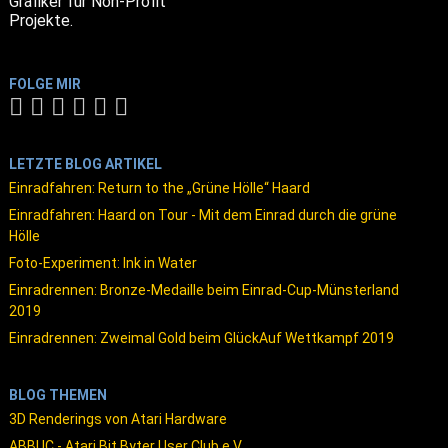
Grafiker für Non-Profit
Projekte.
FOLGE MIR
LETZTE BLOG ARTIKEL
Einradfahren: Return to the „Grüne Hölle“ Haard
Einradfahren: Haard on Tour - Mit dem Einrad durch die grüne
Hölle
Foto-Experiment: Ink in Water
Einradrennen: Bronze-Medaille beim Einrad-Cup-Münsterland
2019
Einradrennen: Zweimal Gold beim GlückAuf Wettkampf 2019
BLOG THEMEN
3D Renderings von Atari Hardware
ABBUC - Atari Bit Byter User Club e.V.