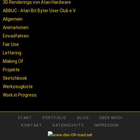
3D Renderings von Atari Hardware
ABBUC - Atari Bit Byter User Club e.V.
Allgemein
Animationen
Einradfahren
Fair Use
Lettering
Making Of
Projekte
Sketchbook
Werkzeugkiste
Work in Progress
START
PORTFOLIO
BLOG
ÜBER MICH
KONTAKT
DATENSCHUTZ
IMPRESSUM