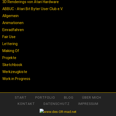
3D Renderings von Atari Hardware
ABBUC - Atari Bit Byter User Club e.V.
Allgemein
Animationen
Einradfahren
Fair Use
Lettering
Making Of
Projekte
Sketchbook
Werkzeugkiste
Work in Progress
START
PORTFOLIO
BLOG
ÜBER MICH
KONTAKT
DATENSCHUTZ
IMPRESSUM